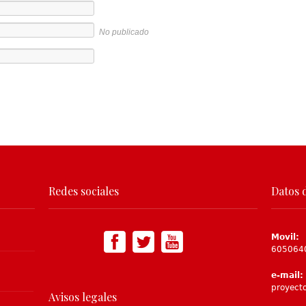
No publicado
Redes sociales
Datos 
Movil:
605064
e-mail:
proyect
Avisos legales