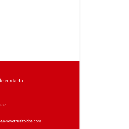
de contacto
087
os@novotrualtoldos.com