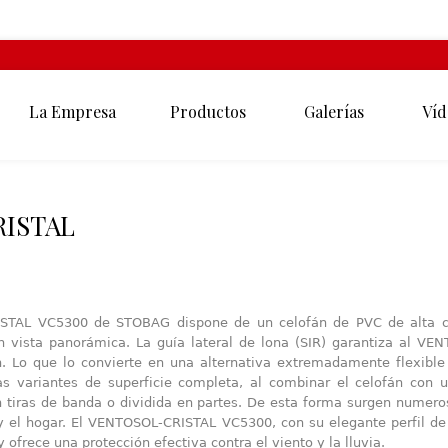
La Empresa
Productos
Galerías
Víd
ISTAL
ISTAL VC5300 de STOBAG dispone de un celofán de PVC de alta ca
con vista panorámica. La guía lateral de lona (SIR) garantiza al 
h. Lo que lo convierte en una alternativa extremadamente flexible 
as variantes de superficie completa, al combinar el celofán con
 tiras de banda o dividida en partes. De esta forma surgen numeros
ia y el hogar. El VENTOSOL-CRISTAL VC5300, con su elegante perfil d
y ofrece una protección efectiva contra el viento y la lluvia.