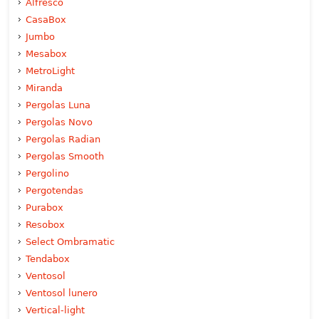
Alfresco
CasaBox
Jumbo
Mesabox
MetroLight
Miranda
Pergolas Luna
Pergolas Novo
Pergolas Radian
Pergolas Smooth
Pergolino
Pergotendas
Purabox
Resobox
Select Ombramatic
Tendabox
Ventosol
Ventosol lunero
Vertical-light